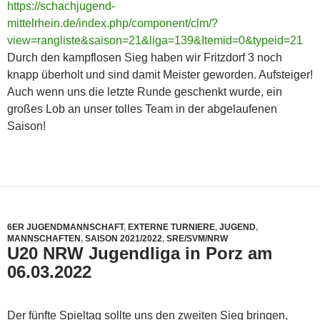
https://schachjugend-
mittelrhein.de/index.php/component/clm/?
view=rangliste&saison=21&liga=139&Itemid=0&typeid=21
Durch den kampflosen Sieg haben wir Fritzdorf 3 noch
knapp überholt und sind damit Meister geworden. Aufsteiger!
Auch wenn uns die letzte Runde geschenkt wurde, ein
großes Lob an unser tolles Team in der abgelaufenen
Saison!
6ER JUGENDMANNSCHAFT
,
EXTERNE TURNIERE
,
JUGEND
,
MANNSCHAFTEN
,
SAISON 2021/2022
,
SRE/SVM/NRW
U20 NRW Jugendliga in Porz am
06.03.2022
Der fünfte Spieltag sollte uns den zweiten Sieg bringen,