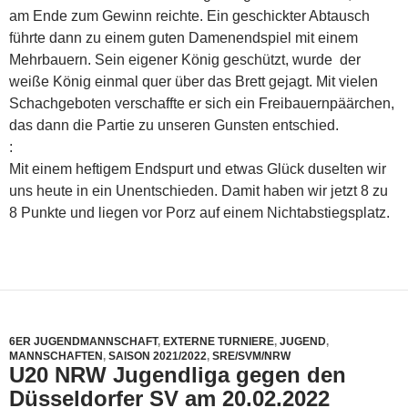
am Ende zum Gewinn reichte. Ein geschickter Abtausch
führte dann zu einem guten Damenendspiel mit einem
Mehrbauern. Sein eigener König geschützt, wurde der
weiße König einmal quer über das Brett gejagt. Mit vielen
Schachgeboten verschaffte er sich ein Freibauernpäärchen,
das dann die Partie zu unseren Gunsten entschied.
:
Mit einem heftigem Endspurt und etwas Glück duselten wir
uns heute in ein Unentschieden. Damit haben wir jetzt 8 zu
8 Punkte und liegen vor Porz auf einem Nichtabstiegsplatz.
6ER JUGENDMANNSCHAFT
,
EXTERNE TURNIERE
,
JUGEND
,
MANNSCHAFTEN
,
SAISON 2021/2022
,
SRE/SVM/NRW
U20 NRW Jugendliga gegen den
Düsseldorfer SV am 20.02.2022