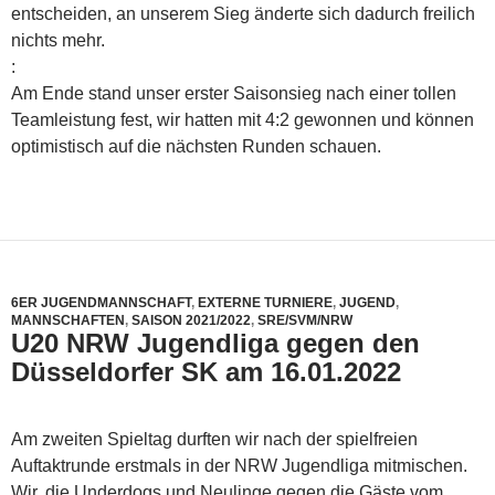
entscheiden, an unserem Sieg änderte sich dadurch freilich
nichts mehr.
:
Am Ende stand unser erster Saisonsieg nach einer tollen
Teamleistung fest, wir hatten mit 4:2 gewonnen und können
optimistisch auf die nächsten Runden schauen.
6ER JUGENDMANNSCHAFT
,
EXTERNE TURNIERE
,
JUGEND
,
MANNSCHAFTEN
,
SAISON 2021/2022
,
SRE/SVM/NRW
U20 NRW Jugendliga gegen den
Düsseldorfer SK am 16.01.2022
Am zweiten Spieltag durften wir nach der spielfreien
Auftaktrunde erstmals in der NRW Jugendliga mitmischen.
Wir, die Underdogs und Neulinge gegen die Gäste vom