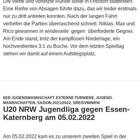
Die vierte und vorletzte Runde sollte in Fritzdorf stattfinden.
Eine Reihe von Absagen führte dazu, das wir leider erstmals
nur zu dritt antreten konnten. Nach der langen Fahrt
verliefen die Partien überraschend schnell. Niklas, Max und
Rico gewannen in windeseile gegen überforderte Gegner.
Am Ende stand, trotz der kampflosen Niederlage, ein
hochverdientes 3:1 zu Buche. Vor dem letzten Spieltag
stehen wir damit auf einem Aufstiegsplatz.
6ER JUGENDMANNSCHAFT
,
EXTERNE TURNIERE
,
JUGEND
,
MANNSCHAFTEN
,
SAISON 2021/2022
,
SRE/SVM/NRW
U20 NRW Jugendliga gegen Essen-
Katernberg am 05.02.2022
Am 05.02.2022 kam es zu unserem zweiten Spiel in der