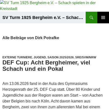
Zum
Inhalt
springen
Suchen
SV Turm 1925 Bergheim e.V. – Schach spielen in der Kreisstadt
PRIMÄR
MENÜ
Alle Beiträge von Dirk Potrafke
EXTERNE TURNIERE
,
JUGEND
,
SAISON 2025/2026
,
SRE/SVM/NRW
DEF Cup: Acht Bergheimer, viel
Schach und ein Pokal
Am 13.06.2026 fand in der Aula des Gymnasiums
Herzogenrath der 25. DEF Cup statt. Über 80 Kinder und
Jugendliche aus der Region waren am Start – von Aachen
über Belgien bis nach Köln. Acht davon kamen aus
Bergheim, zwei von ihnen zum allerersten Mal bei einem