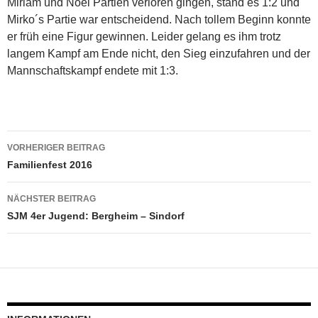
Miriam und Noel Partien verloren gingen, stand es 1:2 und
Mirko´s Partie war entscheidend. Nach tollem Beginn konnte
er früh eine Figur gewinnen. Leider gelang es ihm trotz
langem Kampf am Ende nicht, den Sieg einzufahren und der
Mannschaftskampf endete mit 1:3.
Beitragsnavigation
VORHERIGER BEITRAG
Familienfest 2016
NÄCHSTER BEITRAG
SJM 4er Jugend: Bergheim – Sindorf