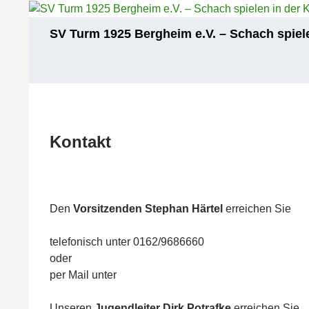
Zum
Inhalt
Suchen
SV Turm 1925 Bergheim e.V. – Schach spiele
springen
Kontakt
Den
Vorsitzenden
Stephan Härtel
erreichen Sie
telefonisch unter 0162/9686660
oder
per Mail unter
Unseren
Jugendleiter Dirk Potrafke
erreichen Sie