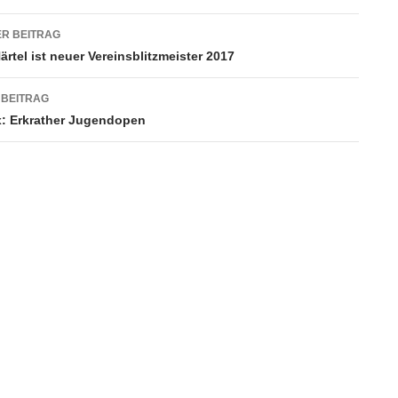
agsnavigation
R BEITRAG
rtel ist neuer Vereinsblitzmeister 2017
 BEITRAG
x: Erkrather Jugendopen