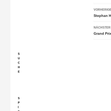
Beitr
VORHERIGE
Stephan Hä
NÄCHSTER
Grand Pri
S
U
C
H
E
Suchen
nach:
S
P
I