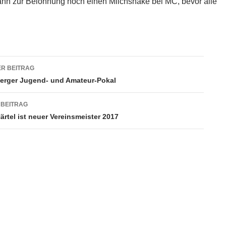
nn zur Belohnung noch einen Milchshake bei MC, bevor alle
agsnavigation
R BEITRAG
erger Jugend- und Amateur-Pokal
 BEITRAG
rtel ist neuer Vereinsmeister 2017