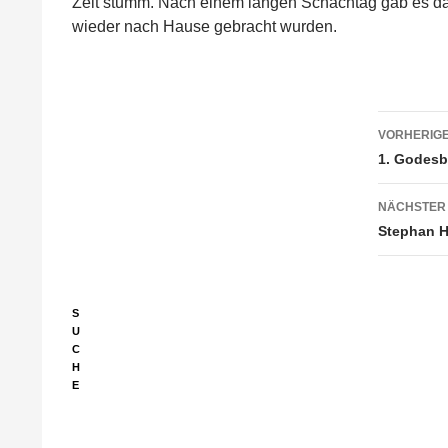
Zeit stumm. Nach einem langen Schachtag gab es da
wieder nach Hause gebracht wurden.
Beitr
VORHERIGE
1. Godesb
NÄCHSTER
Stephan Hä
S
U
C
H
E
Suchen
nach: