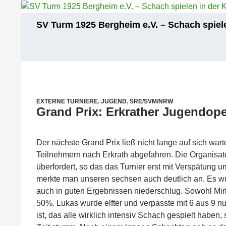
Zum
Inhalt
Suchen
SV Turm 1925 Bergheim e.V. – Schach spiele
springen
EXTERNE TURNIERE
,
JUGEND
,
SRE/SVM/NRW
Grand Prix: Erkrather Jugendop
Der nächste Grand Prix ließ nicht lange auf sich war
Teilnehmern nach Erkrath abgefahren. Die Organisat
überfordert, so das das Turnier erst mit Verspätung um
merkte man unseren sechsen auch deutlich an. Es wur
auch in guten Ergebnissen niederschlug. Sowohl Mirk
50%. Lukas wurde elfter und verpasste mit 6 aus 9 
ist, das alle wirklich intensiv Schach gespielt haben