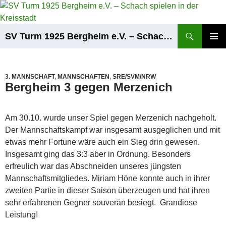
Zum
Inhalt
springen
Suchen
SV Turm 1925 Bergheim e.V. – Schach spielen in der Kreisstadt
PRIMÄR
MENÜ
3. MANNSCHAFT
,
MANNSCHAFTEN
,
SRE/SVM/NRW
Bergheim 3 gegen Merzenich
Am 30.10. wurde unser Spiel gegen Merzenich nachgeholt.
Der Mannschaftskampf war insgesamt ausgeglichen und mit
etwas mehr Fortune wäre auch ein Sieg drin gewesen.
Insgesamt ging das 3:3 aber in Ordnung. Besonders
erfreulich war das Abschneiden unseres jüngsten
Mannschaftsmitgliedes. Miriam Höne konnte auch in ihrer
zweiten Partie in dieser Saison überzeugen und hat ihren
sehr erfahrenen Gegner souverän besiegt. Grandiose
Leistung!