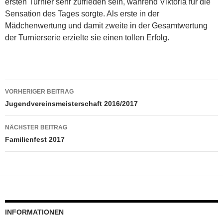
ersten Turnier sehr zufrieden sein, während Viktoria für die
Sensation des Tages sorgte. Als erste in der
Mädchenwertung und damit zweite in der Gesamtwertung
der Turnierserie erzielte sie einen tollen Erfolg.
Beitragsnavigation
VORHERIGER BEITRAG
Jugendvereinsmeisterschaft 2016/2017
NÄCHSTER BEITRAG
Familienfest 2017
INFORMATIONEN