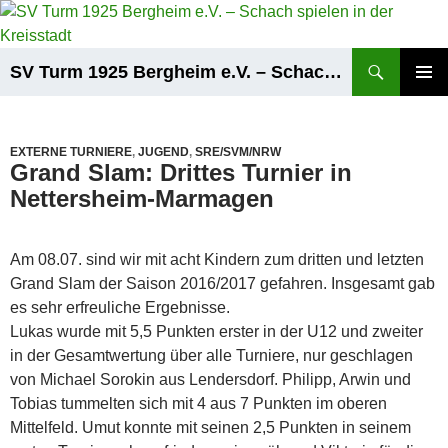
Zum
Inhalt
springen
Suchen
SV Turm 1925 Bergheim e.V. – Schach spielen in der Kreisstadt
PRIMÄR
MENÜ
EXTERNE TURNIERE
,
JUGEND
,
SRE/SVM/NRW
Grand Slam: Drittes Turnier in
Nettersheim-Marmagen
Am 08.07. sind wir mit acht Kindern zum dritten und letzten
Grand Slam der Saison 2016/2017 gefahren. Insgesamt gab
es sehr erfreuliche Ergebnisse.
Lukas wurde mit 5,5 Punkten erster in der U12 und zweiter
in der Gesamtwertung über alle Turniere, nur geschlagen
von Michael Sorokin aus Lendersdorf. Philipp, Arwin und
Tobias tummelten sich mit 4 aus 7 Punkten im oberen
Mittelfeld. Umut konnte mit seinen 2,5 Punkten in seinem