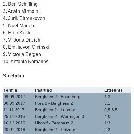
2. Ben Schiffling
3. Arwin Mirmoini
4. Jurik Birrenkoven
5. Noel Madeo
6. Eren Köklü
7. Viktoria Dittrich
8. Emilia von Ominski
9. Victoria Bergen
10. Antonia Komanns
Spielplan
Termin
Paarung
Ergebnis
09.09.2017
Bergheim 2 - Baumberg
1:3
30.09.2017
Porz 6 - Bergheim 2
3:1
11.11.2017
Bergheim 2 - Lohmar
0,5:3,5
25.11.2016
Bergheim 2 - Worringen 3
4:0
16.12.2016
Hitdorf - Bergheim 2
1:3
20.01.2018
Bergheim 2 - Fritzdorf
2:2