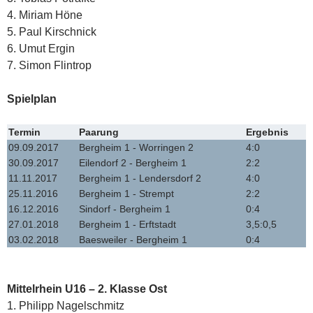
4. Miriam Höne
5. Paul Kirschnick
6. Umut Ergin
7. Simon Flintrop
Spielplan
Termin
Paarung
Ergebnis
09.09.2017
Bergheim 1 - Worringen 2
4:0
30.09.2017
Eilendorf 2 - Bergheim 1
2:2
11.11.2017
Bergheim 1 - Lendersdorf 2
4:0
25.11.2016
Bergheim 1 - Strempt
2:2
16.12.2016
Sindorf - Bergheim 1
0:4
27.01.2018
Bergheim 1 - Erftstadt
3,5:0,5
03.02.2018
Baesweiler - Bergheim 1
0:4
Mittelrhein U16 – 2. Klasse Ost
1. Philipp Nagelschmitz