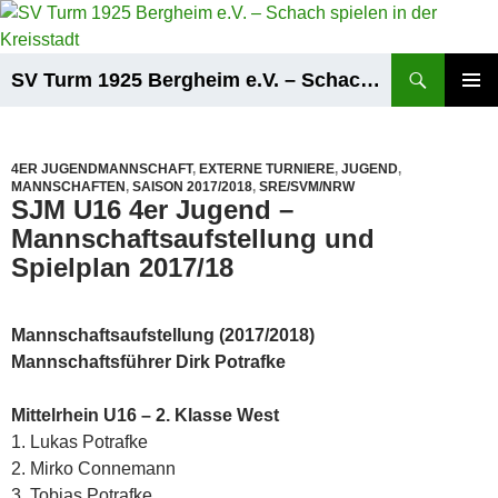
Zum
Inhalt
springen
Suchen
SV Turm 1925 Bergheim e.V. – Schach spielen in der Kreisstadt
PRIMÄR
MENÜ
4ER JUGENDMANNSCHAFT
,
EXTERNE TURNIERE
,
JUGEND
,
MANNSCHAFTEN
,
SAISON 2017/2018
,
SRE/SVM/NRW
SJM U16 4er Jugend –
Mannschaftsaufstellung und
Spielplan 2017/18
Mannschaftsaufstellung (2017/2018)
Mannschaftsführer Dirk Potrafke
Mittelrhein U16 – 2. Klasse West
1. Lukas Potrafke
2. Mirko Connemann
3. Tobias Potrafke