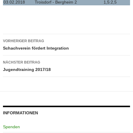
03.02.2018
Troisdorf - Bergheim 2
1,5:2,5
Beitragsnavigation
VORHERIGER BEITRAG
Schachverein fördert Integration
NÄCHSTER BEITRAG
Jugendtraining 2017/18
INFORMATIONEN
Spenden