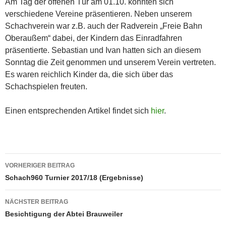
Am Tag der offenen Tür am 01.10. konnten sich
verschiedene Vereine präsentieren. Neben unserem
Schachverein war z.B. auch der Radverein „Freie Bahn
Oberaußem“ dabei, der Kindern das Einradfahren
präsentierte. Sebastian und Ivan hatten sich an diesem
Sonntag die Zeit genommen und unserem Verein vertreten.
Es waren reichlich Kinder da, die sich über das
Schachspielen freuten.
Einen entsprechenden Artikel findet sich
hier
.
Beitragsnavigation
VORHERIGER BEITRAG
Schach960 Turnier 2017/18 (Ergebnisse)
NÄCHSTER BEITRAG
Besichtigung der Abtei Brauweiler