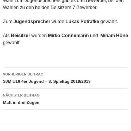
Wahl zum Jugendsprechers gab es drei Bewerber, bei den
Wahlen zu den beiden Beisitzern 7 Bewerber.
Zum
Jugendsprecher
wurde
Lukas Potrafke
gewählt.
Als
Beisitzer
wurden
Mirko Connemann
und
Miriam Höne
gewählt.
Beitragsnavigation
VORHERIGER BEITRAG
SJM U16 4er Jugend – 3. Spieltag 2018/2019
NÄCHSTER BEITRAG
Matt in drei Zügen