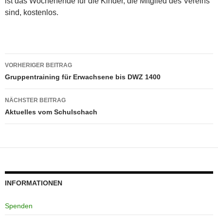
ist das Wochenende für die Kinder, die Mitglied des Vereins
sind, kostenlos.
Beitragsnavigation
VORHERIGER BEITRAG
Gruppentraining für Erwachsene bis DWZ 1400
NÄCHSTER BEITRAG
Aktuelles vom Schulschach
INFORMATIONEN
Spenden