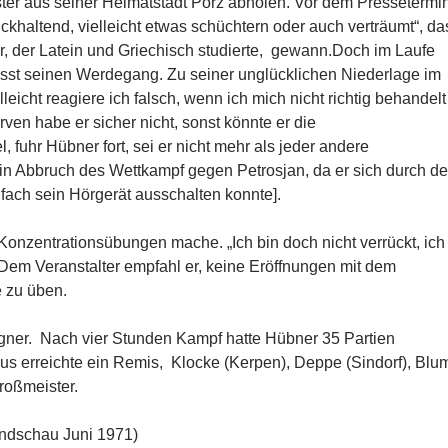
ster aus seiner Heimatstadt Porz abholen. Vor dem Pressetermi
khaltend, vielleicht etwas schüchtern oder auch verträumt“, da
, der Latein und Griechisch studierte, gewann.
Doch im Laufe
usst seinen Werdegang. Zu seiner unglücklichen Niederlage im
eicht reagiere ich falsch, wenn ich mich nicht richtig behandelt
rven habe er sicher nicht, sonst könnte er die
, fuhr Hübner fort, sei er nicht mehr als jeder andere
in Abbruch des Wettkampf gegen Petrosjan, da er sich durch d
nfach sein Hörgerät ausschalten konnte].
Konzentrationsübungen mache. „Ich bin doch nicht verrückt, ich
em Veranstalter empfahl er, keine Eröffnungen mit dem
 zu üben.
gner. Nach vier Stunden Kampf hatte Hübner 35 Partien
 erreichte ein Remis, Klocke (Kerpen), Deppe (Sindorf), Blu
roßmeister.
undschau Juni 1971)