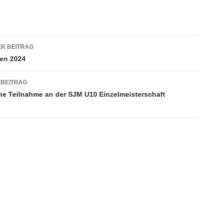
agsnavigation
R BEITRAG
en 2024
 BEITRAG
che Teilnahme an der SJM U10 Einzelmeisterschaft