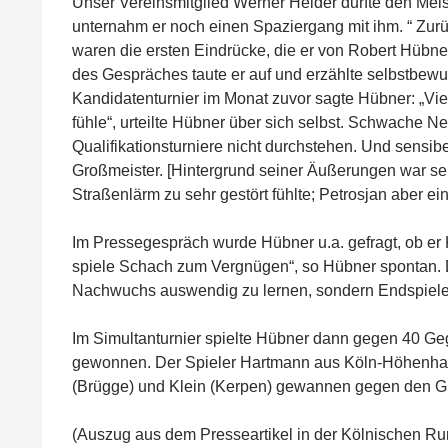
Unser Vereinsmitglied Werner Heider durfte den Mei
unternahm er noch einen Spaziergang mit ihm. “ Zurüc
waren die ersten Eindrücke, die er von Robert Hübner
des Gespräches taute er auf und erzählte selbstbew
Kandidatenturnier im Monat zuvor sagte Hübner: „Viell
fühle“, urteilte Hübner über sich selbst. Schwache Ne
Qualifikationsturniere nicht durchstehen. Und sensibel
Großmeister. [Hintergrund seiner Äußerungen war se
Straßenlärm zu sehr gestört fühlte; Petrosjan aber ei
Im Pressegespräch wurde Hübner u.a. gefragt, ob er 
spiele Schach zum Vergnügen“, so Hübner spontan. D
Nachwuchs auswendig zu lernen, sondern Endspiele
Im Simultanturnier spielte Hübner dann gegen 40 Ge
gewonnen. Der Spieler Hartmann aus Köln-Höhenhaus
(Brügge) und Klein (Kerpen) gewannen gegen den G
(Auszug aus dem Presseartikel in der Kölnischen R