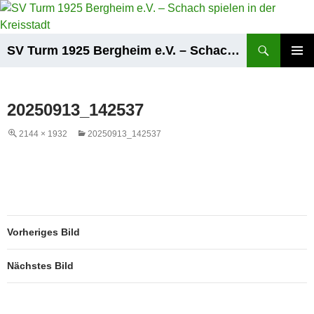
Zum
Inhalt
springen
Suchen
SV Turm 1925 Bergheim e.V. – Schach spielen in der Kreisstadt
PRIMÄR
MENÜ
20250913_142537
2144 × 1932
20250913_142537
Vorheriges Bild
Nächstes Bild