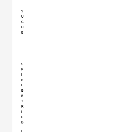
S
U
C
H
E
Suchen
nach:
S
P
I
E
L
B
E
T
R
I
E
B