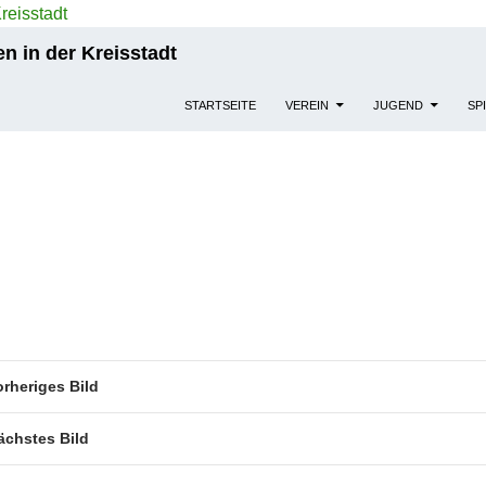
n in der Kreisstadt
STARTSEITE
VEREIN
JUGEND
SP
orheriges Bild
ächstes Bild