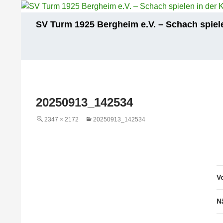
Zum
Inhalt
Suchen
SV Turm 1925 Bergheim e.V. – Schach spiele
springen
20250913_142534
2347 × 2172
20250913_142534
V
N