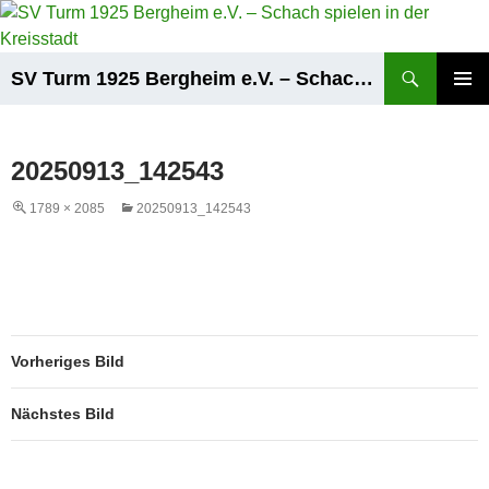
Zum
Inhalt
springen
Suchen
SV Turm 1925 Bergheim e.V. – Schach spielen in der Kreisstadt
PRIMÄR
MENÜ
20250913_142543
1789 × 2085
20250913_142543
Vorheriges Bild
Nächstes Bild