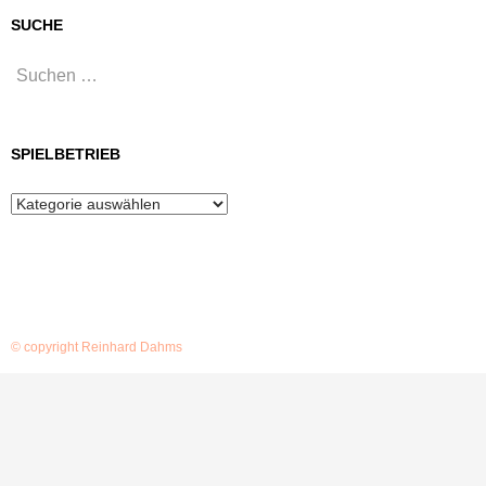
SUCHE
Suchen
nach:
SPIELBETRIEB
Spielbetrieb
© copyright Reinhard Dahms