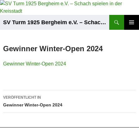
Zum
Inhalt
springen
Suchen
SV Turm 1925 Bergheim e.V. – Schach spielen in der Kreisstadt
PRIMÄR
MENÜ
Gewinner Winter-Open 2024
Gewinner Winter-Open 2024
Beitragsnavigation
VERÖFFENTLICHT IN
Gewinner Winter-Open 2024