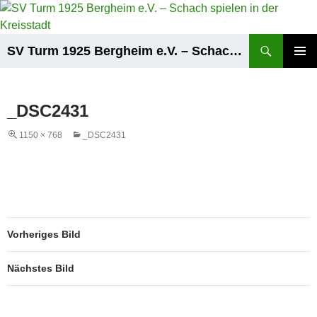
Zum
Inhalt
springen
Suchen
SV Turm 1925 Bergheim e.V. – Schach spielen in der Kreisstadt
PRIMÄR
MENÜ
_DSC2431
1150 × 768
_DSC2431
Vorheriges Bild
Nächstes Bild