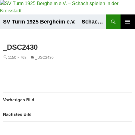
Zum
Inhalt
springen
Suchen
SV Turm 1925 Bergheim e.V. – Schach spielen in der Kreisstadt
PRIMÄR
MENÜ
_DSC2430
1150 × 768
_DSC2430
Vorheriges Bild
Nächstes Bild