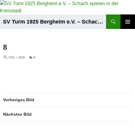
Zum
Inhalt
springen
Suchen
SV Turm 1925 Bergheim e.V. – Schach spielen in der Kreisstadt
PRIMÄR
MENÜ
8
768 × 809
8
Vorheriges Bild
Nächstes Bild