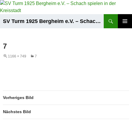
Zum
Inhalt
springen
Suchen
SV Turm 1925 Bergheim e.V. – Schach spielen in der Kreisstadt
PRIMÄR
MENÜ
7
1166 × 749
7
Vorheriges Bild
Nächstes Bild