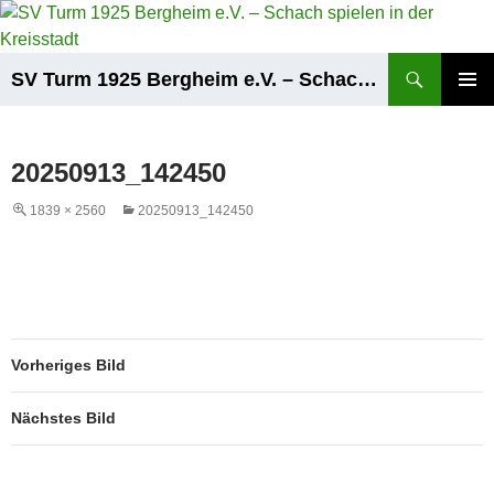
Zum
Inhalt
springen
Suchen
SV Turm 1925 Bergheim e.V. – Schach spielen in der Kreisstadt
PRIMÄR
MENÜ
20250913_142450
1839 × 2560
20250913_142450
Vorheriges Bild
Nächstes Bild