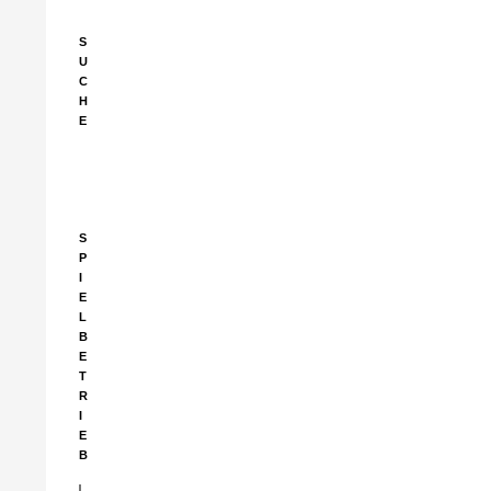
S
U
C
H
E
Suchen
nach:
S
P
I
E
L
B
E
T
R
I
E
B