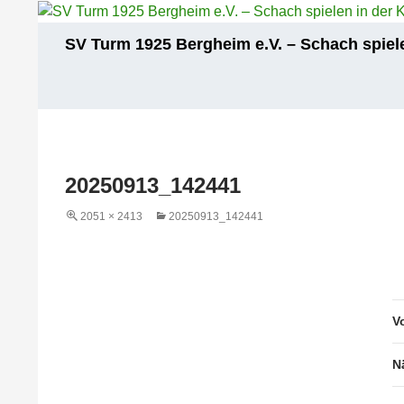
Zum
Inhalt
Suchen
SV Turm 1925 Bergheim e.V. – Schach spiele
springen
20250913_142441
2051 × 2413
20250913_142441
V
N