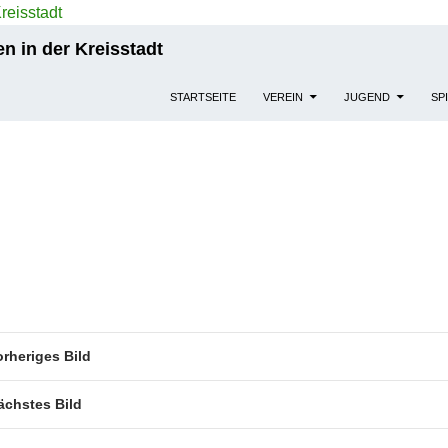
n in der Kreisstadt
STARTSEITE
VEREIN
JUGEND
SP
orheriges Bild
ächstes Bild