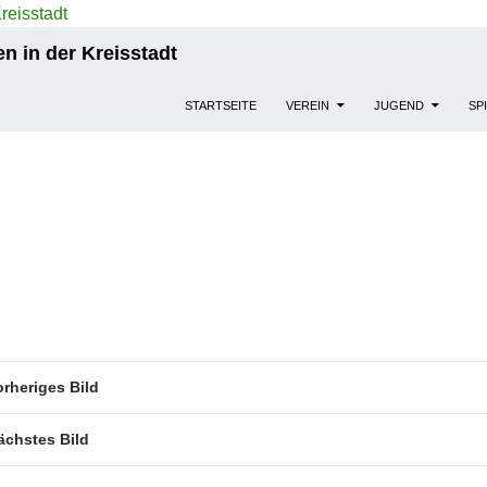
n in der Kreisstadt
STARTSEITE
VEREIN
JUGEND
SP
orheriges Bild
ächstes Bild