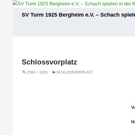
Zum
Inhalt
Suchen
SV Turm 1925 Bergheim e.V. – Schach spiele
springen
Schlossvorplatz
2560 × 1920
SCHLOSSVORPLATZ
V
N