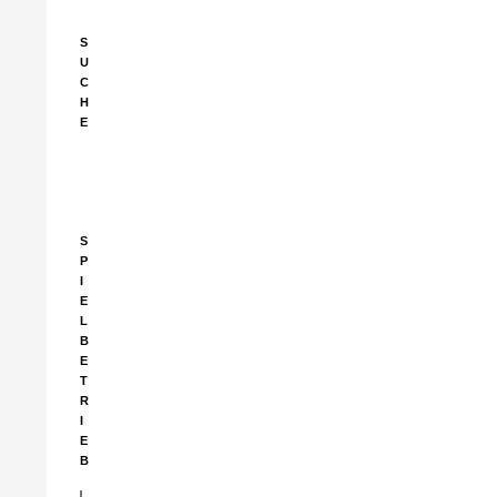
S
U
C
H
E
Suchen
nach:
S
P
I
E
L
B
E
T
R
I
E
B