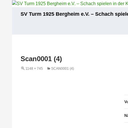
Zum
Inhalt
Suchen
SV Turm 1925 Bergheim e.V. – Schach spiele
springen
Scan0001 (4)
1148 × 745
SCAN0001 (4)
V
N