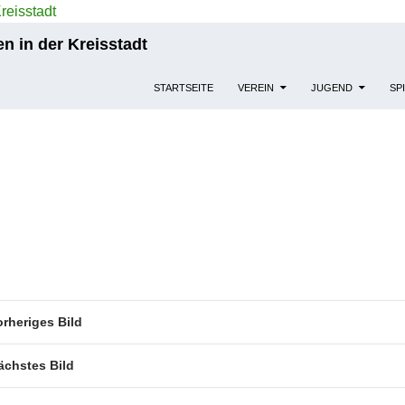
n in der Kreisstadt
STARTSEITE
VEREIN
JUGEND
SP
orheriges Bild
ächstes Bild