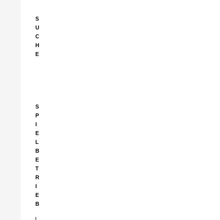
S
U
C
H
E
Suchen
nach:
S
P
I
E
L
B
E
T
R
I
E
B