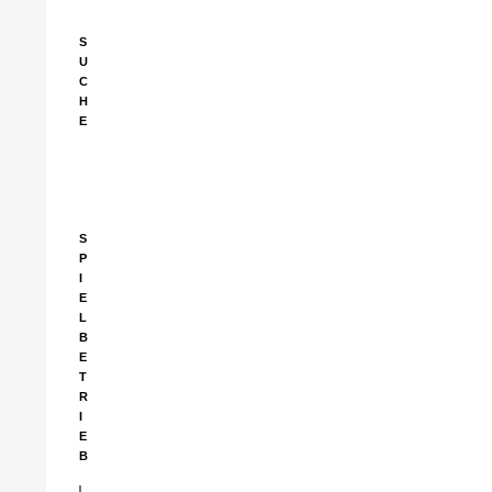
S
U
C
H
E
Suchen
nach:
S
P
I
E
L
B
E
T
R
I
E
B