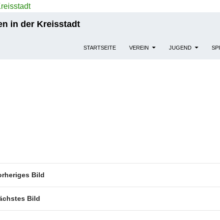
n in der Kreisstadt
STARTSEITE
VEREIN
JUGEND
SP
orheriges Bild
ächstes Bild