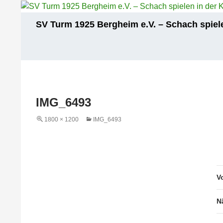
Zum
Inhalt
Suchen
SV Turm 1925 Bergheim e.V. – Schach spiele
springen
IMG_6493
1800 × 1200
IMG_6493
V
N