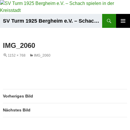
Zum
Inhalt
springen
Suchen
SV Turm 1925 Bergheim e.V. – Schach spielen in der Kreisstadt
PRIMÄR
MENÜ
IMG_2060
1152 × 768
IMG_2060
Vorheriges Bild
Nächstes Bild