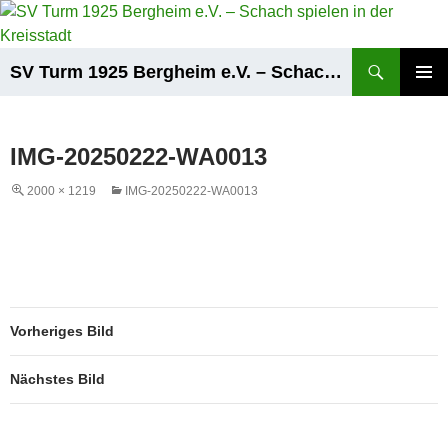
Zum
Inhalt
springen
Suchen
SV Turm 1925 Bergheim e.V. – Schach spielen in der Kreisstadt
PRIMÄR
MENÜ
IMG-20250222-WA0013
2000 × 1219
IMG-20250222-WA0013
Vorheriges Bild
Nächstes Bild