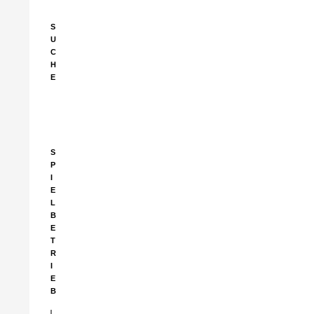
S
U
C
H
E
Suchen
nach:
S
P
I
E
L
B
E
T
R
I
E
B