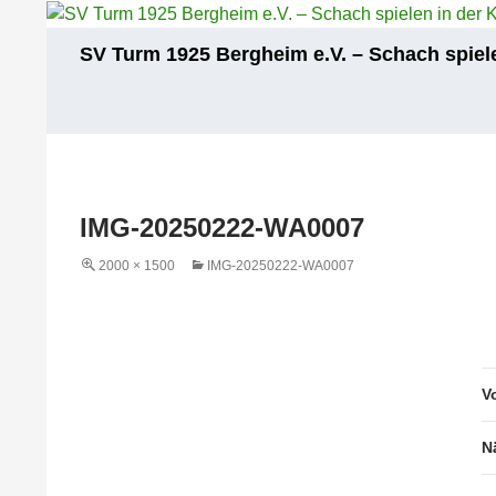
Zum
Inhalt
Suchen
SV Turm 1925 Bergheim e.V. – Schach spiele
springen
IMG-20250222-WA0007
2000 × 1500
IMG-20250222-WA0007
V
N