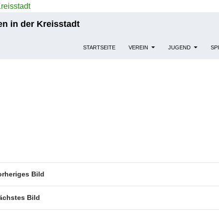
n in der Kreisstadt
STARTSEITE
VEREIN
JUGEND
SP
orheriges Bild
ächstes Bild