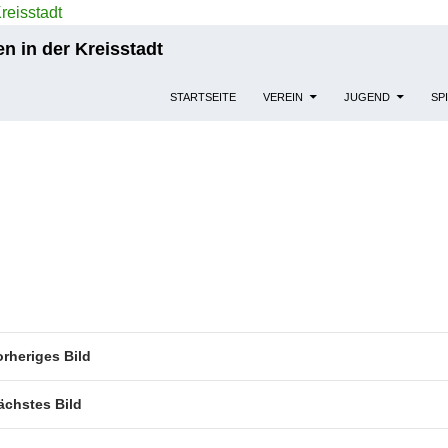
n in der Kreisstadt
STARTSEITE
VEREIN
JUGEND
SP
orheriges Bild
ächstes Bild