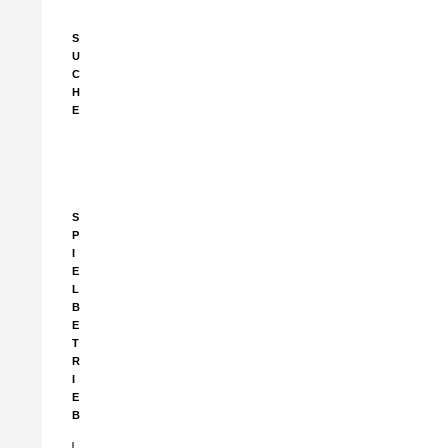
S
U
C
H
E
Suchen
nach:
S
P
I
E
L
B
E
T
R
I
E
B