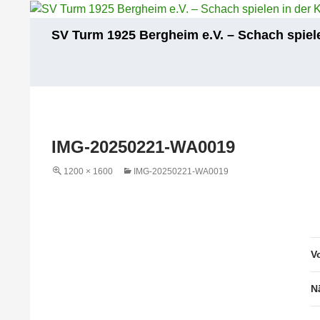
Zum
Inhalt
Suchen
SV Turm 1925 Bergheim e.V. – Schach spiele
springen
IMG-20250221-WA0019
1200 × 1600
IMG-20250221-WA0019
V
N