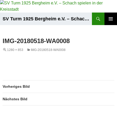
Zum
Inhalt
springen
Suchen
SV Turm 1925 Bergheim e.V. – Schach spielen in der Kreisstadt
PRIMÄR
MENÜ
IMG-20180518-WA0008
1280 × 853
IMG-20180518-WA0008
Vorheriges Bild
Nächstes Bild