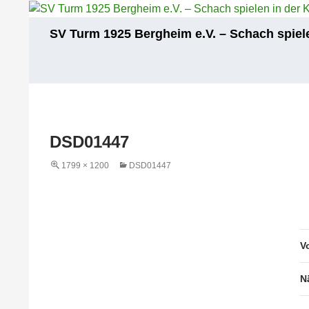
Zum
Inhalt
Suchen
SV Turm 1925 Bergheim e.V. – Schach spiele
springen
DSD01447
1799 × 1200
DSD01447
V
N