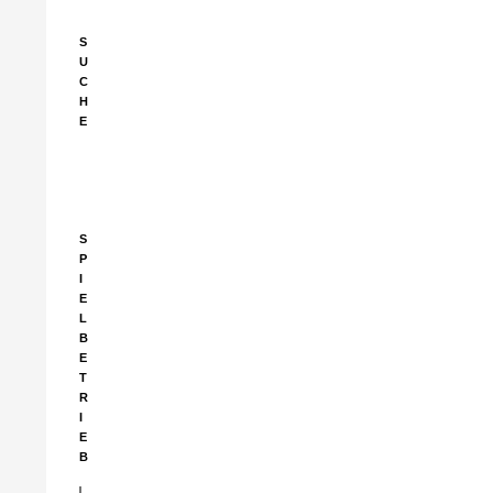
S
U
C
H
E
Suchen
nach:
S
P
I
E
L
B
E
T
R
I
E
B