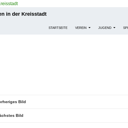
n in der Kreisstadt
STARTSEITE
VEREIN
JUGEND
SP
orheriges Bild
ächstes Bild