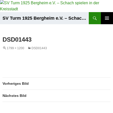
Zum
Inhalt
springen
Suchen
SV Turm 1925 Bergheim e.V. – Schach spielen in der Kreisstadt
PRIMÄR
MENÜ
DSD01443
1799 × 1200
DSD01443
Vorheriges Bild
Nächstes Bild