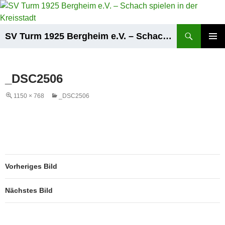
Zum
Inhalt
springen
Suchen
SV Turm 1925 Bergheim e.V. – Schach spielen in der Kreisstadt
PRIMÄR
MENÜ
_DSC2506
1150 × 768
_DSC2506
Vorheriges Bild
Nächstes Bild