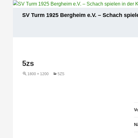
Zum
Inhalt
Suchen
SV Turm 1925 Bergheim e.V. – Schach spiele
springen
5zs
1800 × 1200
5ZS
V
N