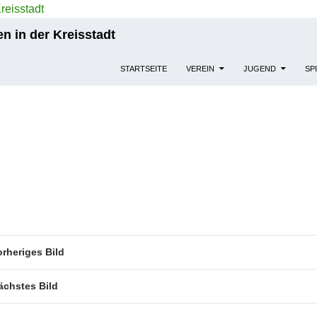
n in der Kreisstadt
STARTSEITE
VEREIN
JUGEND
SP
orheriges Bild
ächstes Bild