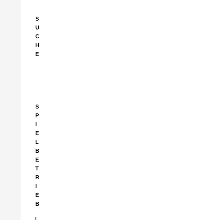
S
U
C
H
E
Suchen
nach:
S
P
I
E
L
B
E
T
R
I
E
B