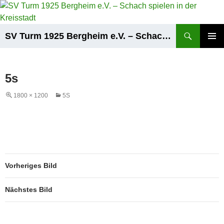
Zum
Inhalt
springen
Suchen
SV Turm 1925 Bergheim e.V. – Schach spielen in der Kreisstadt
PRIMÄR
MENÜ
5s
1800 × 1200
5S
Vorheriges Bild
Nächstes Bild