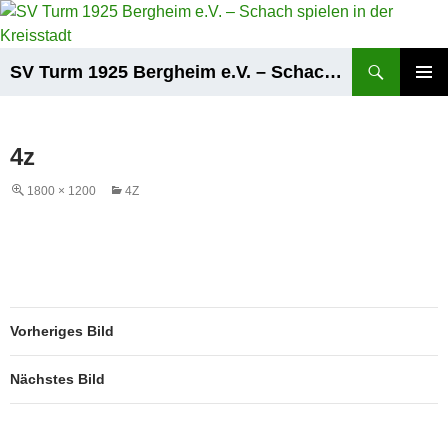
Zum
Inhalt
springen
Suchen
SV Turm 1925 Bergheim e.V. – Schach spielen in der Kreisstadt
PRIMÄR
MENÜ
4z
1800 × 1200
4Z
Vorheriges Bild
Nächstes Bild