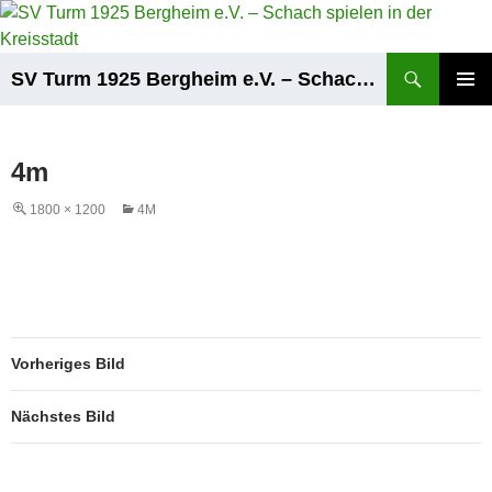
Zum
Inhalt
springen
Suchen
SV Turm 1925 Bergheim e.V. – Schach spielen in der Kreisstadt
PRIMÄR
MENÜ
4m
1800 × 1200
4M
Vorheriges Bild
Nächstes Bild