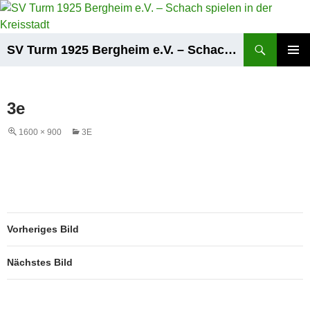
Zum
Inhalt
springen
Suchen
SV Turm 1925 Bergheim e.V. – Schach spielen in der Kreisstadt
PRIMÄR
MENÜ
3e
1600 × 900
3E
Vorheriges Bild
Nächstes Bild