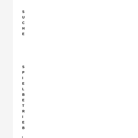
S
U
C
H
E
Suchen
nach:
S
P
I
E
L
B
E
T
R
I
E
B