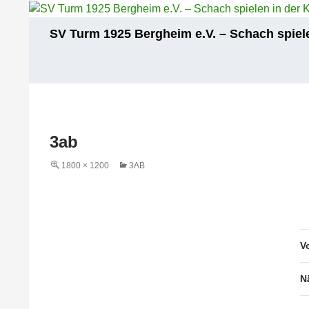
Zum
Inhalt
Suchen
SV Turm 1925 Bergheim e.V. – Schach spiele
springen
3ab
1800 × 1200
3AB
V
N