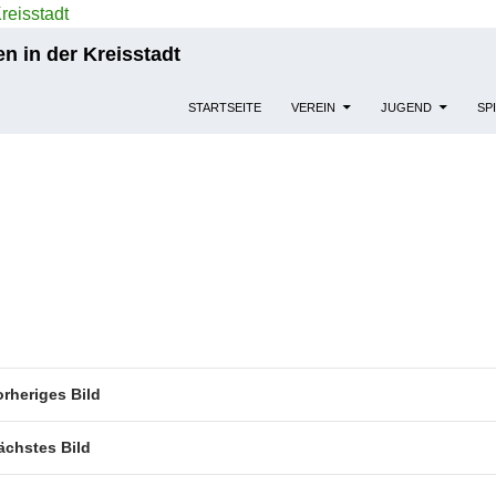
n in der Kreisstadt
STARTSEITE
VEREIN
JUGEND
SP
orheriges Bild
ächstes Bild