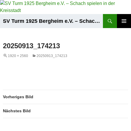
Zum
Inhalt
springen
Suchen
SV Turm 1925 Bergheim e.V. – Schach spielen in der Kreisstadt
PRIMÄR
MENÜ
20250913_174213
1920 × 2560
20250913_174213
Vorheriges Bild
Nächstes Bild