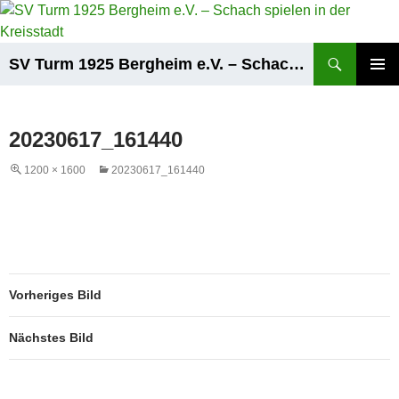
Zum
Inhalt
springen
Suchen
SV Turm 1925 Bergheim e.V. – Schach spielen in der Kreisstadt
PRIMÄR
MENÜ
20230617_161440
1200 × 1600
20230617_161440
Vorheriges Bild
Nächstes Bild