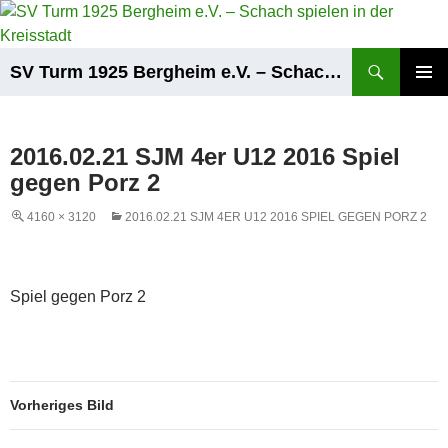
Zum
Inhalt
springen
Suchen
SV Turm 1925 Bergheim e.V. – Schach spielen in der Kreisstadt
PRIMÄR
MENÜ
2016.02.21 SJM 4er U12 2016 Spiel
gegen Porz 2
4160 × 3120
2016.02.21 SJM 4ER U12 2016 SPIEL GEGEN PORZ 2
Spiel gegen Porz 2
Vorheriges Bild