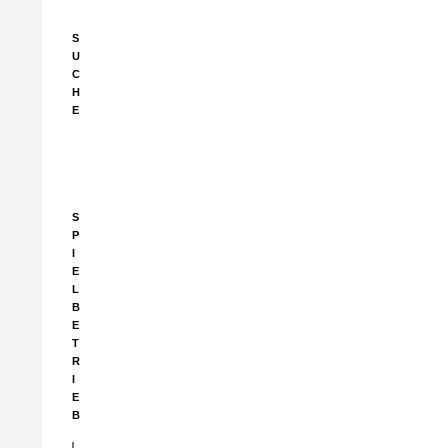
S
U
C
H
E
Suchen
nach:
S
P
I
E
L
B
E
T
R
I
E
B