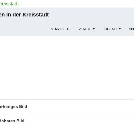
n in der Kreisstadt
STARTSEITE
VEREIN
JUGEND
SP
orheriges Bild
ächstes Bild