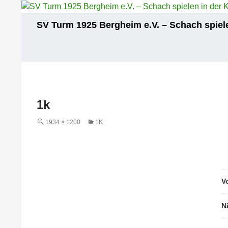
Zum
Inhalt
Suchen
SV Turm 1925 Bergheim e.V. – Schach spiele
springen
1k
1934 × 1200
1K
V
N