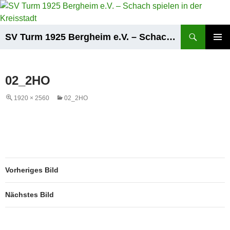
Zum
Inhalt
springen
Suchen
SV Turm 1925 Bergheim e.V. – Schach spielen in der Kreisstadt
PRIMÄR
MENÜ
02_2HO
1920 × 2560
02_2HO
Vorheriges Bild
Nächstes Bild